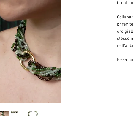
Creata i
Collana 
phrenite
oro gial
stesso 
nell'abb
Pezzo u