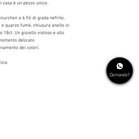
n casa è un pezzo unico.
tourchon a 6 fili di giada nefrite,
 e quarzo fumé, chiusura anello in
lo 18ct. Un gioiello vistoso e allo
momento delicato
inamento dei colori.
nico
Domande?