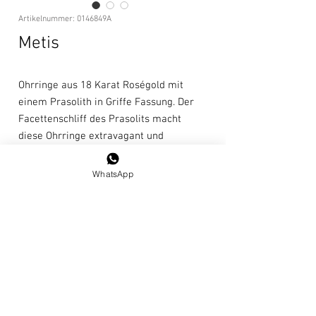
Artikelnummer: 0146849A
Metis
Ohrringe aus 18 Karat Roségold mit
einem Prasolith in Griffe Fassung. Der
Facettenschliff des Prasolits macht
diese Ohrringe extravagant und
jugendlich. In Kombination mit dem
Luce-Ring ist es für uns das perfekte
WhatsApp
Set.
Pflegehinweise
Wir empfehlen, das Schmuckstück nicht bei
der Verwendung von Reinigungsmitteln,
AGBs
unter der Dusche oder beim Schwimmen zu
tragen.
Datenschutz-Bestimmungen