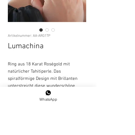
Artikelnummer: AA-ARG1TP
Lumachina
Ring aus 18 Karat Roségold mit
natürlicher Tahitiperle. Das
spiralförmige Design mit Brillanten
unterstreicht diese wunderschöne
natürliche grau / silberne Perle.
WhatsApp
Größe: 14/54 / US 7
Perlendurchmesser: 13-14 mm
Pflegehinweise