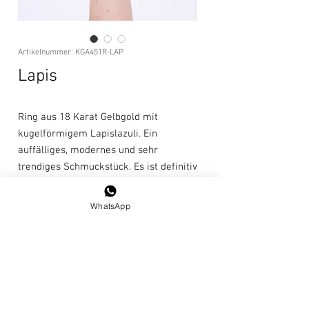
Artikelnummer: KGA451R-LAP
Lapis
Ring aus 18 Karat Gelbgold mit
kugelförmigem Lapislazuli. Ein
auffälliges, modernes und sehr
trendiges Schmuckstück. Es ist definitiv
ein Ring für die Frau von heute.
WhatsApp
Größe: 14 / 54 / US 6,75
Pflegehinweise
Dieser Schmuck enthält Perlen oder