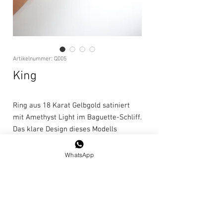
Artikelnummer: Q005
King
Ring aus 18 Karat Gelbgold satiniert
mit Amethyst Light im Baguette-Schliff.
Das klare Design dieses Modells
unterstreicht den Wert des
Halbedelsteines. Ein echtes Juwel.
WhatsApp
Größe: 14/54 / US 7
Pflegehinweise