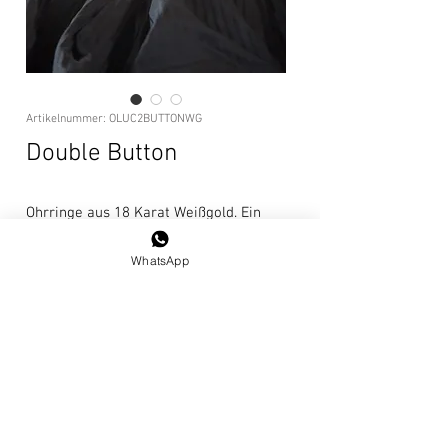
Artikelnummer: OLUC2BUTTONWG
Double Button
Ohrringe aus 18 Karat Weißgold. Ein
klassischer Ohrring mit klarem Design,
der zu jeder Gelegenheit getragen
WhatsApp
werden kann.
Pflegehinweise
Wir empfehlen, das Juwel nicht zu tragen,
wenn Sie Reinigungsmittel verwenden,
AGBs
unter der Dusche oder beim Schwimmen.