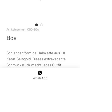
Artikelnummer: CGG-BOA
Boa
Schlangenförmige Halskette aus 18
Karat Gelbgold. Dieses extravagante
Schmuckstück macht jedes Outfit
interessanter. Wir empfehlen das
Tragen an besonderen Anlässen.
WhatsApp
Länge: 50 cm
Pflegehinweise