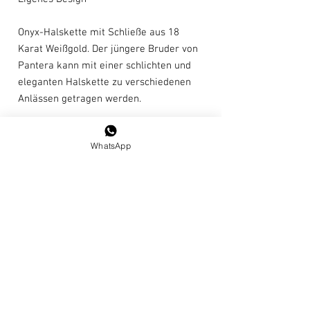
Onyx-Halskette mit Schließe aus 18
Karat Weißgold. Der jüngere Bruder von
Pantera kann mit einer schlichten und
eleganten Halskette zu verschiedenen
Anlässen getragen werden.
Länge: 46cm
WhatsApp
Exklusiv
Pflegehinweise
Dieser Schmuck enthält Perlen oder
Natursteine, die mit Sorgfalt behandelt
AGBs
werden müssen. Feinde von Perlen sind:
Parfüm, Alkohol, Chemikalien, Zitrone,
Datenschutz-Bestimmungen
Säuren, Haarspray, Seifenlauge und Chlor.
Kontakt
Wir empfehlen daher, sie nach dem
Schminken und dem Aufsprühen des
© 2021
von
ASTER JEWELRY